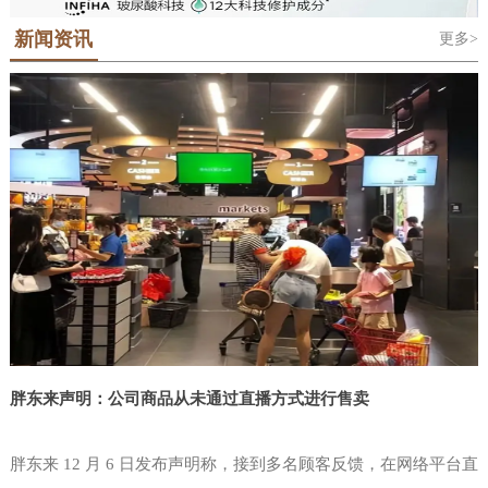
地位的科隆世界食品博览会Anuga，科隆
对于那些需要了解最新的行业趋势和最佳
是法语“Salon International De L'Alimentation”的缩写，中文意思是国际
潮屡创新高。该展会的主办单位中国台湾对外贸易发展协会(简称外贸
国际糖果及休闲食品展ISM和泰国国际食
新闻资讯
更多>
食品展览会，“西雅”是SIAL的中文音译名称。SIAL 品牌于1964年在法
实践的人来说，这是必须参加的活动。在
协会或贸协)由中国台湾省经济部于结合民间工商团体设立之公益性财
品展Anuga Asia-Thaifex等覆盖食品贸易
国巴黎创立，是全球前五大展会主办集团——法国高美艾博展览集团
团法人，以协助业者拓展对外贸易。目前，本会拥有600多位训练有素
为期三天的美国拉斯维加斯零售展览会
和食品制造技术全产业链的贸易展览会。
自有品牌。SIAL全球系列食品展。2000年将SIAL西雅展引进中国举
的贸易专才，除台北总部外，设有新竹、台中、台南及高雄等4个办事
NGA中，独立零售商便利店和批发商，
世界食品（深圳）博览会将在Anuga的全
办。在近60年的国际品牌沉淀和24年的中国市场深耕中，SIAL中国系
处和遍布全球近50个驻外据点，另相继设立中国台湾贸易中心、台北
零售业高管，CPG制造商和服务聚集在一
列国际食品展孕育了SIAL西雅展（上海）和SIAL西雅展（深圳）两大
世界贸易中心等姐妹机构，形成完整的贸易服务网，是业者
球战略指导下升级品牌——Anuga Select
起，提供了无与伦比的学习，参与，共
食饮展览。SIAL西雅展（上海）已经成为“SIAL世界三大食品展之
China将正式落地中国大湾区。Anuga科
一”。SIAL西雅展（深圳）也将以“SIAL世界展会对话世界地标”为定
享，网络和创新的机会。全国杂货商协会
隆世界食品博览会创立于1919年，已经
位，吸引全球目光定位粤港
是唯一专门致力于独立杂货商需求的行业
成
协会。考虑到当今瞬息万变的市场和食品
零售业中不断发展的创新进步，NGA
Show是必须参加的盛会。这是店铺商唯
一为零售店面设计的活动，您的80
胖东来声明：公司商品从未通过直播方式进行售卖
胖东来 12 月 6 日发布声明称，接到多名顾客反馈，在网络平台直