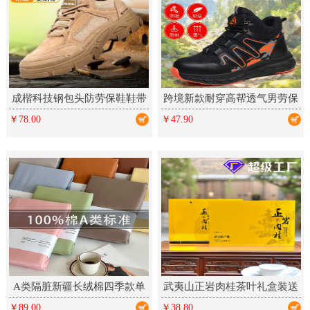
成楷科技钢包头防劳保鞋鞋带
跨境新款耐穿高帮透气男劳保
反绒皮凯夫拉中底防刺橡胶工
鞋防滑厨师轻便舒适防砸防刺
￥78.00
￥47.90
作鞋
A类隔脏新疆长绒棉四季款单
武夷山正岩肉桂茶叶礼盒装送
件床单床笠床上铺盖单品全棉
礼乌龙茶新茶大红袍岩茶高档
￥89.00
￥38.80