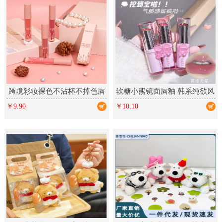
跨境彩妆裸色不沾杯不掉色唇
软糖小熊镜面唇釉 韩系纯欲风
釉 丝绒哑光雾面多色唇彩
春夏显白少女彩妆口红美妆
￥9.90
￥10.10