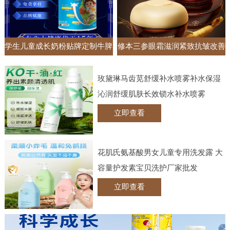
学生儿童成长奶粉贴牌定制牛脾
修本三参眼霜滋润紧致抗皱改善
肽钙铁锌调制乳粉高钙牛奶粉
黑眼圈眼袋抚纹眼部护理实体批
玫黛琳马齿苋舒缓补水喷雾补水保湿
发
沁润舒缓肌肤长效锁水补水喷雾
立即查看
花肌氏氨基酸男女儿童专用洗发露 大
容量护发素宝贝洗护厂家批发
立即查看