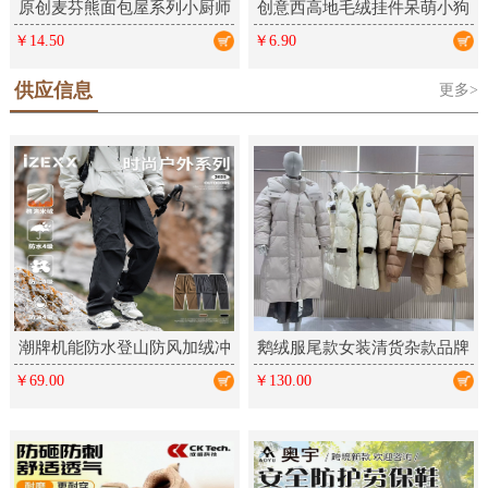
原创麦芬熊面包屋系列小厨师
创意西高地毛绒挂件呆萌小狗
毛绒钥匙扣卡通挂件可爱礼品
学生包包挂饰情侣钥匙扣毛绒
￥14.50
￥6.90
公仔饰品
供应信息
更多>
潮牌机能防水登山防风加绒冲
鹅绒服尾款女装清货杂款品牌
锋裤户外三防运动工装长裤男
折扣厂家女装走份实体直播拿
￥69.00
￥130.00
女
货批发