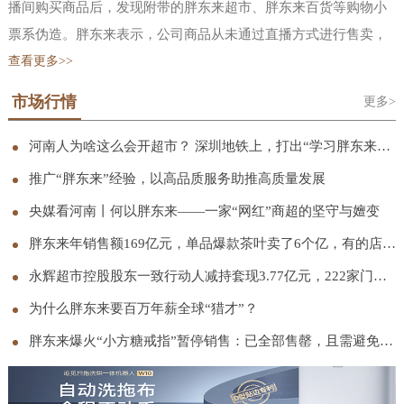
播间购买商品后，发现附带的胖东来超市、胖东来百货等购物小
票系伪造。胖东来表示，公司商品从未通过直播方式进行售卖，
也并未授权任何单位或个人开设网店、代购商品、直播卖货等行
查看更多>>
为。公司严厉谴责冒用“胖东来”名义进行的一切商业行为，也郑
市场行情
更多>
重告知正在实施上述行为的单位或个人立即停止相关行为，公司
会采取包括但不限于向行政部门举报、向平台投诉、启动诉讼等
河南人为啥这么会开超市？ 深圳地铁上，打出“学习胖东来”宣传语
必要措施，依法追究其法律责任。胖东来还曾在 11 月发文称，网
推广“胖东来”经验，以高品质服务助推高质量发展
络平台上存在大量擅自使用“胖东来”“东来”“DL’等与胖东来注册
央媒看河南丨何以胖东来——一家“网红”商超的坚守与嬗变
商标、商号相同或近似的标识进行虚假宣传、擅自在其直播画面
胖东来年销售额169亿元，单品爆款茶叶卖了6个亿，有的店只营业5小时
中使用于东来的视频切片进行带货宣传以此谋取不当利益的行
永辉超市控股股东一致行动人减持套现3.77亿元，222家门店完成胖东来模式调改
为，胖东来从未授权过任何平台、任何账号进行网络直播带货。
胖东来已累计发现侵权直播间 120 个、侵权视频超过 1.5 万条，
为什么胖东来要百万年薪全球“猎才”？
其中约 11900 条视频已完成下架处理，相关侵权账号也已全部取
胖东来爆火“小方糖戒指”暂停销售：已全部售罄，且需避免集中抢购；此前被称“1克拉钻戒平替”
证完毕。当前，胖东来正协同各网络平台与市场监管部门持续推
进处理。胖东来创始人于东来早在 2024 年底就在社交平台连发三