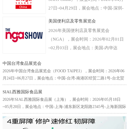
27日~04月29日，展会地点：中国-深圳-
福田区福华三路-深圳会展中心（福田
美国便利店及零售展览会
区），主办方：德国科隆展览有限公司，
2026年美国便利店及零售展览会
举办周期：一年一届，展会面积：40000
（NGA），展会时间：2026年02月01日
平米，参展观众：35000人，参展商数量
~02月03日，展会地点：美国-内华达
及参展品牌达到800家。世界食品（深
州-3911 S Koval Ln, Las Vegas, NV
圳）博览会是以深圳为中心覆盖粤港澳大
中国台湾食品展览会
89109美国-拉斯维加斯凯撒会议中心，主
湾区乃至中国华南以及东南亚国家和地区
2026年中国台湾食品展览会（FOOD TAIPEI），展会时间：2026年06
办方：Clarion Events, Inc，举办周期：一
的食品和饮料行业的国际型贸易展览会。
月24日~06月27日，展会地点：中国-台湾-南港区经贸二路1号-台北贸
年一届，展会面积：30000平米，参展观
易中心南港会展馆，主办方：台湾对外贸易发展协会(TAITRA)，举办
专注为食品饮料生产商贸易商提供来自进
众：38000人，参展商数量及参展品牌达
SIAL西雅国际食品展
周期：一年一届，展会面积：25000平米，参展观众：65000人，参展
口经销、代理、商超、新零售、餐饮及团
2026年SIAL西雅国际食品展（上海），展会时间：2026年05月18日
到700家。美国拉斯维加斯便利店及零售
商数量及参展品牌达到1642家。台北国际食品展为中国台湾规模最
膳等渠道专业人群，面向流通与餐饮市场
~05月20日，展会地点：中国-上海-浦东新区龙阳路2345号-上海新国际
大、也是最为国际化的食品专业采购展览会，每年6月皆吸引了许多來
展览会NGA是唯一一个专门围绕商铺店
全渠道。科隆国际展览公司作为世界领先
博览中心，主办方：高美艾博展览集团、北京爱博西雅展览有限公
自国內外的专业买主前来台采购参观，堪称亚洲不可错过的食品盛
面为主题的展览，由国家零售商协会
的展会组织者拥有全球食品行业展览领先
司、中国商业联合会，举办周期：一年一届，展会面积：200000平
会，亦为全球华人食品业界不容缺席的年度场合。本展2012年起，首
（National Grocers Association）举办，
米，参展观众：180000人，参展商数量及参展品牌达到5000家。SIAL
次扩增世贸一馆展区，联合原有之南港展馆展区，展览规模与来访人