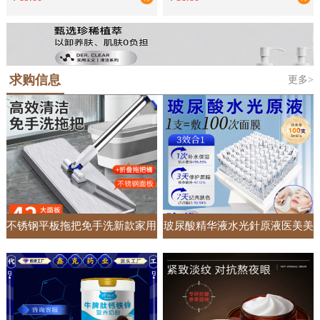
单独床罩
礼品批发
求购信息
更多>
不锈钢平板拖把免手洗新款家用
玻尿酸精华液水光針原液医美美
一拖净懒人加大加宽吸水拖地神
容院专供面部护肤套盒居家收缩
器
毛孔