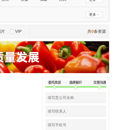
西藏
陕西
甘肃
青海
更多
图片
VIP
共
0
条资源