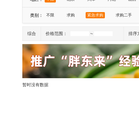
山东
河南
湖北
湖南
广东
类别：
不限
求购
紧急求购
求购二手
宁夏
新疆
台湾
香港
澳门
综合
价格范围：
~
排序
暂时没有数据