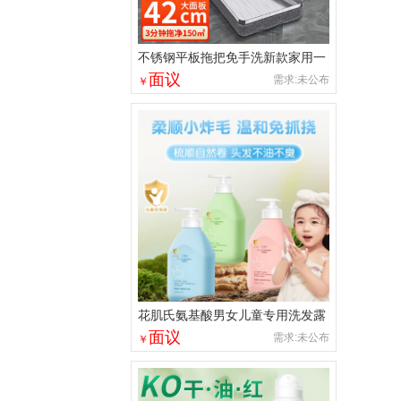
不锈钢平板拖把免手洗新款家用一
拖净懒人加大加宽吸水拖地神器
面议
需求:未公布
￥
花肌氏氨基酸男女儿童专用洗发露
大容量护发素宝贝洗护厂家批发
面议
需求:未公布
￥