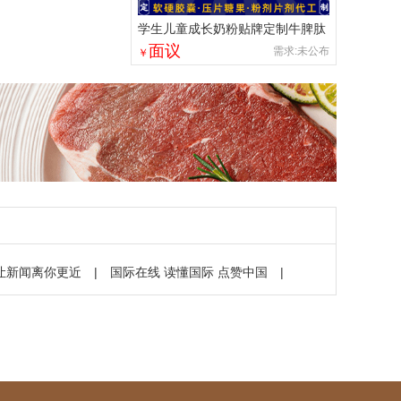
学生儿童成长奶粉贴牌定制牛脾肽
钙铁锌调制乳粉高钙牛奶粉
面议
需求:未公布
￥
让新闻离你更近
|
国际在线 读懂国际 点赞中国
|