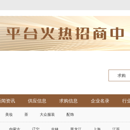
求购
新闻资讯
供应信息
求购信息
企业名录
行
美妆
茶
大众服装
配饰
内蒙古
辽宁
吉林
黑龙江
上海
江苏