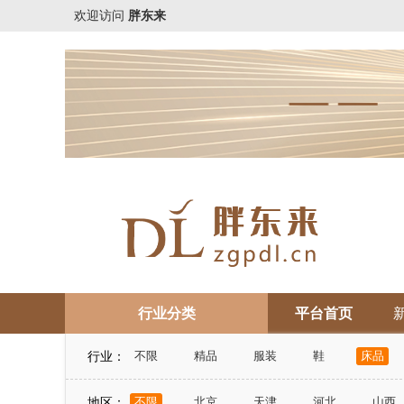
欢迎访问
胖东来
行业分类
平台首页
行业：
不限
精品
服装
鞋
床品
地区：
不限
北京
天津
河北
山西