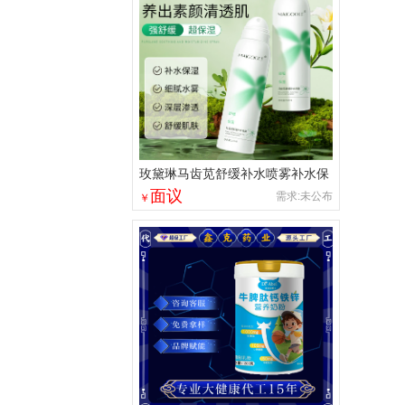
玫黛琳马齿苋舒缓补水喷雾补水保
湿沁润舒缓肌肤长效锁水补水喷雾
面议
需求:未公布
￥