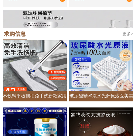
单独床罩
礼品批发
求购信息
更多>
不锈钢平板拖把免手洗新款家用
玻尿酸精华液水光針原液医美美
一拖净懒人加大加宽吸水拖地神
容院专供面部护肤套盒居家收缩
器
毛孔