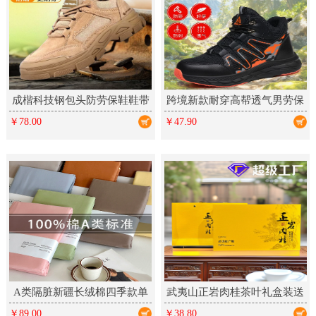
成楷科技钢包头防劳保鞋鞋带
跨境新款耐穿高帮透气男劳保
反绒皮凯夫拉中底防刺橡胶工
鞋防滑厨师轻便舒适防砸防刺
￥78.00
￥47.90
作鞋
A类隔脏新疆长绒棉四季款单
武夷山正岩肉桂茶叶礼盒装送
件床单床笠床上铺盖单品全棉
礼乌龙茶新茶大红袍岩茶高档
￥89.00
￥38.80