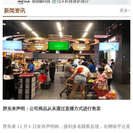
地位的科隆世界食品博览会Anuga，科隆
对于那些需要了解最新的行业趋势和最佳
是法语“Salon International De L'Alimentation”的缩写，中文意思是国际
潮屡创新高。该展会的主办单位中国台湾对外贸易发展协会(简称外贸
国际糖果及休闲食品展ISM和泰国国际食
新闻资讯
更多>
食品展览会，“西雅”是SIAL的中文音译名称。SIAL 品牌于1964年在法
实践的人来说，这是必须参加的活动。在
协会或贸协)由中国台湾省经济部于结合民间工商团体设立之公益性财
品展Anuga Asia-Thaifex等覆盖食品贸易
国巴黎创立，是全球前五大展会主办集团——法国高美艾博展览集团
团法人，以协助业者拓展对外贸易。目前，本会拥有600多位训练有素
为期三天的美国拉斯维加斯零售展览会
和食品制造技术全产业链的贸易展览会。
自有品牌。SIAL全球系列食品展。2000年将SIAL西雅展引进中国举
的贸易专才，除台北总部外，设有新竹、台中、台南及高雄等4个办事
NGA中，独立零售商便利店和批发商，
世界食品（深圳）博览会将在Anuga的全
办。在近60年的国际品牌沉淀和24年的中国市场深耕中，SIAL中国系
处和遍布全球近50个驻外据点，另相继设立中国台湾贸易中心、台北
零售业高管，CPG制造商和服务聚集在一
列国际食品展孕育了SIAL西雅展（上海）和SIAL西雅展（深圳）两大
世界贸易中心等姐妹机构，形成完整的贸易服务网，是业者
球战略指导下升级品牌——Anuga Select
起，提供了无与伦比的学习，参与，共
食饮展览。SIAL西雅展（上海）已经成为“SIAL世界三大食品展之
China将正式落地中国大湾区。Anuga科
一”。SIAL西雅展（深圳）也将以“SIAL世界展会对话世界地标”为定
享，网络和创新的机会。全国杂货商协会
隆世界食品博览会创立于1919年，已经
位，吸引全球目光定位粤港
是唯一专门致力于独立杂货商需求的行业
成
协会。考虑到当今瞬息万变的市场和食品
零售业中不断发展的创新进步，NGA
Show是必须参加的盛会。这是店铺商唯
一为零售店面设计的活动，您的80
胖东来声明：公司商品从未通过直播方式进行售卖
胖东来 12 月 6 日发布声明称，接到多名顾客反馈，在网络平台直