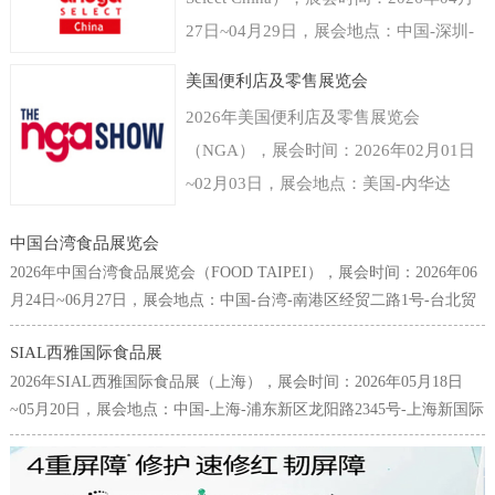
27日~04月29日，展会地点：中国-深圳-
福田区福华三路-深圳会展中心（福田
美国便利店及零售展览会
区），主办方：德国科隆展览有限公司，
2026年美国便利店及零售展览会
举办周期：一年一届，展会面积：40000
（NGA），展会时间：2026年02月01日
平米，参展观众：35000人，参展商数量
~02月03日，展会地点：美国-内华达
及参展品牌达到800家。世界食品（深
州-3911 S Koval Ln, Las Vegas, NV
圳）博览会是以深圳为中心覆盖粤港澳大
中国台湾食品展览会
89109美国-拉斯维加斯凯撒会议中心，主
湾区乃至中国华南以及东南亚国家和地区
2026年中国台湾食品展览会（FOOD TAIPEI），展会时间：2026年06
办方：Clarion Events, Inc，举办周期：一
的食品和饮料行业的国际型贸易展览会。
月24日~06月27日，展会地点：中国-台湾-南港区经贸二路1号-台北贸
年一届，展会面积：30000平米，参展观
易中心南港会展馆，主办方：台湾对外贸易发展协会(TAITRA)，举办
专注为食品饮料生产商贸易商提供来自进
众：38000人，参展商数量及参展品牌达
SIAL西雅国际食品展
周期：一年一届，展会面积：25000平米，参展观众：65000人，参展
口经销、代理、商超、新零售、餐饮及团
2026年SIAL西雅国际食品展（上海），展会时间：2026年05月18日
到700家。美国拉斯维加斯便利店及零售
商数量及参展品牌达到1642家。台北国际食品展为中国台湾规模最
膳等渠道专业人群，面向流通与餐饮市场
~05月20日，展会地点：中国-上海-浦东新区龙阳路2345号-上海新国际
大、也是最为国际化的食品专业采购展览会，每年6月皆吸引了许多來
展览会NGA是唯一一个专门围绕商铺店
全渠道。科隆国际展览公司作为世界领先
博览中心，主办方：高美艾博展览集团、北京爱博西雅展览有限公
自国內外的专业买主前来台采购参观，堪称亚洲不可错过的食品盛
面为主题的展览，由国家零售商协会
的展会组织者拥有全球食品行业展览领先
司、中国商业联合会，举办周期：一年一届，展会面积：200000平
会，亦为全球华人食品业界不容缺席的年度场合。本展2012年起，首
（National Grocers Association）举办，
米，参展观众：180000人，参展商数量及参展品牌达到5000家。SIAL
次扩增世贸一馆展区，联合原有之南港展馆展区，展览规模与来访人