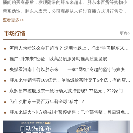
播间购买商品后，发现附带的胖东来超市、胖东来百货等购物小
票系伪造。胖东来表示，公司商品从未通过直播方式进行售卖，
也并未授权任何单位或个人开设网店、代购商品、直播卖货等行
查看更多>>
为。公司严厉谴责冒用“胖东来”名义进行的一切商业行为，也郑
市场行情
更多>
重告知正在实施上述行为的单位或个人立即停止相关行为，公司
会采取包括但不限于向行政部门举报、向平台投诉、启动诉讼等
河南人为啥这么会开超市？ 深圳地铁上，打出“学习胖东来”宣传语
必要措施，依法追究其法律责任。胖东来还曾在 11 月发文称，网
推广“胖东来”经验，以高品质服务助推高质量发展
络平台上存在大量擅自使用“胖东来”“东来”“DL’等与胖东来注册
央媒看河南丨何以胖东来——一家“网红”商超的坚守与嬗变
商标、商号相同或近似的标识进行虚假宣传、擅自在其直播画面
胖东来年销售额169亿元，单品爆款茶叶卖了6个亿，有的店只营业5小时
中使用于东来的视频切片进行带货宣传以此谋取不当利益的行
永辉超市控股股东一致行动人减持套现3.77亿元，222家门店完成胖东来模式调改
为，胖东来从未授权过任何平台、任何账号进行网络直播带货。
胖东来已累计发现侵权直播间 120 个、侵权视频超过 1.5 万条，
为什么胖东来要百万年薪全球“猎才”？
其中约 11900 条视频已完成下架处理，相关侵权账号也已全部取
胖东来爆火“小方糖戒指”暂停销售：已全部售罄，且需避免集中抢购；此前被称“1克拉钻戒平替”
证完毕。当前，胖东来正协同各网络平台与市场监管部门持续推
进处理。胖东来创始人于东来早在 2024 年底就在社交平台连发三