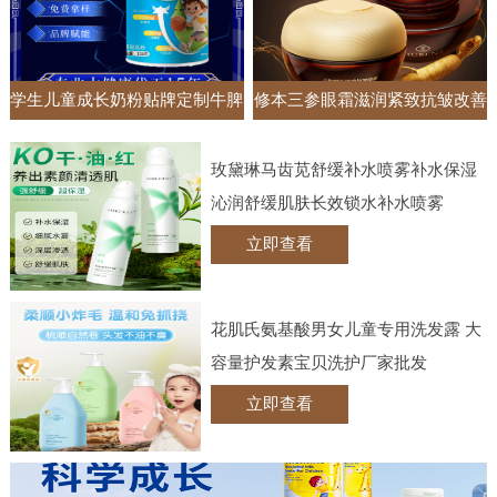
学生儿童成长奶粉贴牌定制牛脾
修本三参眼霜滋润紧致抗皱改善
肽钙铁锌调制乳粉高钙牛奶粉
黑眼圈眼袋抚纹眼部护理实体批
玫黛琳马齿苋舒缓补水喷雾补水保湿
发
沁润舒缓肌肤长效锁水补水喷雾
立即查看
花肌氏氨基酸男女儿童专用洗发露 大
容量护发素宝贝洗护厂家批发
立即查看