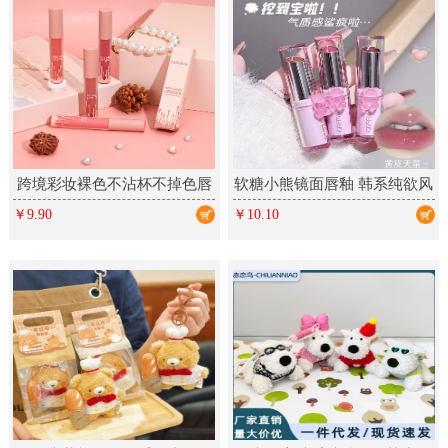
跨境彩妆裸色不沾杯不掉色唇
软糖小熊镜面唇釉 韩系纯欲风
釉 丝绒哑光雾面多色唇彩
春夏显白少女彩妆口红美妆
￥9.90
￥10.10