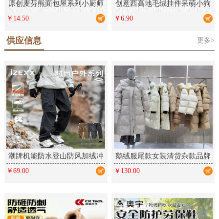
原创麦芬熊面包屋系列小厨师
创意西高地毛绒挂件呆萌小狗
毛绒钥匙扣卡通挂件可爱礼品
学生包包挂饰情侣钥匙扣毛绒
￥14.50
￥6.90
公仔饰品
供应信息
更多>
潮牌机能防水登山防风加绒冲
鹅绒服尾款女装清货杂款品牌
锋裤户外三防运动工装长裤男
折扣厂家女装走份实体直播拿
￥69.00
￥130.00
女
货批发