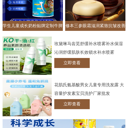
学生儿童成长奶粉贴牌定制牛脾
修本三参眼霜滋润紧致抗皱改善
肽钙铁锌调制乳粉高钙牛奶粉
黑眼圈眼袋抚纹眼部护理实体批
玫黛琳马齿苋舒缓补水喷雾补水保湿
发
沁润舒缓肌肤长效锁水补水喷雾
立即查看
花肌氏氨基酸男女儿童专用洗发露 大
容量护发素宝贝洗护厂家批发
立即查看