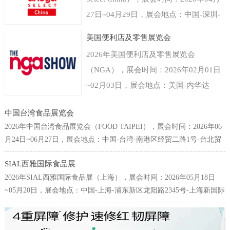
27日~04月29日，展会地点：中国-深圳-
福田区福华三路-深圳会展中心（福田
美国便利店及零售展览会
区），主办方：德国科隆展览有限公司，
2026年美国便利店及零售展览会
举办周期：一年一届，展会面积：40000
（NGA），展会时间：2026年02月01日
平米，参展观众：35000人，参展商数量
~02月03日，展会地点：美国-内华达
及参展品牌达到800家。世界食品（深
州-3911 S Koval Ln, Las Vegas, NV
圳）博览会是以深圳为中心覆盖粤港澳大
中国台湾食品展览会
89109美国-拉斯维加斯凯撒会议中心，主
湾区乃至中国华南以及东南亚国家和地区
2026年中国台湾食品展览会（FOOD TAIPEI），展会时间：2026年06
办方：Clarion Events, Inc，举办周期：一
的食品和饮料行业的国际型贸易展览会。
月24日~06月27日，展会地点：中国-台湾-南港区经贸二路1号-台北贸
年一届，展会面积：30000平米，参展观
易中心南港会展馆，主办方：台湾对外贸易发展协会(TAITRA)，举办
专注为食品饮料生产商贸易商提供来自进
众：38000人，参展商数量及参展品牌达
SIAL西雅国际食品展
周期：一年一届，展会面积：25000平米，参展观众：65000人，参展
口经销、代理、商超、新零售、餐饮及团
2026年SIAL西雅国际食品展（上海），展会时间：2026年05月18日
到700家。美国拉斯维加斯便利店及零售
商数量及参展品牌达到1642家。台北国际食品展为中国台湾规模最
膳等渠道专业人群，面向流通与餐饮市场
~05月20日，展会地点：中国-上海-浦东新区龙阳路2345号-上海新国际
大、也是最为国际化的食品专业采购展览会，每年6月皆吸引了许多來
展览会NGA是唯一一个专门围绕商铺店
全渠道。科隆国际展览公司作为世界领先
博览中心，主办方：高美艾博展览集团、北京爱博西雅展览有限公
自国內外的专业买主前来台采购参观，堪称亚洲不可错过的食品盛
面为主题的展览，由国家零售商协会
的展会组织者拥有全球食品行业展览领先
司、中国商业联合会，举办周期：一年一届，展会面积：200000平
会，亦为全球华人食品业界不容缺席的年度场合。本展2012年起，首
（National Grocers Association）举办，
米，参展观众：180000人，参展商数量及参展品牌达到5000家。SIAL
次扩增世贸一馆展区，联合原有之南港展馆展区，展览规模与来访人