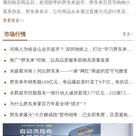
播间购买商品后，发现附带的胖东来超市、胖东来百货等购物小
票系伪造。胖东来表示，公司商品从未通过直播方式进行售卖，
也并未授权任何单位或个人开设网店、代购商品、直播卖货等行
查看更多>>
为。公司严厉谴责冒用“胖东来”名义进行的一切商业行为，也郑
市场行情
更多>
重告知正在实施上述行为的单位或个人立即停止相关行为，公司
会采取包括但不限于向行政部门举报、向平台投诉、启动诉讼等
河南人为啥这么会开超市？ 深圳地铁上，打出“学习胖东来”宣传语
必要措施，依法追究其法律责任。胖东来还曾在 11 月发文称，网
推广“胖东来”经验，以高品质服务助推高质量发展
络平台上存在大量擅自使用“胖东来”“东来”“DL’等与胖东来注册
央媒看河南丨何以胖东来——一家“网红”商超的坚守与嬗变
商标、商号相同或近似的标识进行虚假宣传、擅自在其直播画面
胖东来年销售额169亿元，单品爆款茶叶卖了6个亿，有的店只营业5小时
中使用于东来的视频切片进行带货宣传以此谋取不当利益的行
永辉超市控股股东一致行动人减持套现3.77亿元，222家门店完成胖东来模式调改
为，胖东来从未授权过任何平台、任何账号进行网络直播带货。
胖东来已累计发现侵权直播间 120 个、侵权视频超过 1.5 万条，
为什么胖东来要百万年薪全球“猎才”？
其中约 11900 条视频已完成下架处理，相关侵权账号也已全部取
胖东来爆火“小方糖戒指”暂停销售：已全部售罄，且需避免集中抢购；此前被称“1克拉钻戒平替”
证完毕。当前，胖东来正协同各网络平台与市场监管部门持续推
进处理。胖东来创始人于东来早在 2024 年底就在社交平台连发三