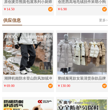
原创麦芬熊面包屋系列小厨师
创意西高地毛绒挂件呆萌小狗
毛绒钥匙扣卡通挂件可爱礼品
学生包包挂饰情侣钥匙扣毛绒
￥14.50
￥6.90
公仔饰品
供应信息
更多>
潮牌机能防水登山防风加绒冲
鹅绒服尾款女装清货杂款品牌
锋裤户外三防运动工装长裤男
折扣厂家女装走份实体直播拿
￥69.00
￥130.00
女
货批发