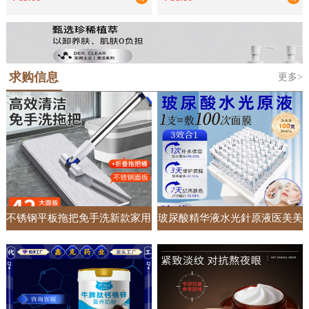
单独床罩
礼品批发
求购信息
更多>
不锈钢平板拖把免手洗新款家用
玻尿酸精华液水光針原液医美美
一拖净懒人加大加宽吸水拖地神
容院专供面部护肤套盒居家收缩
器
毛孔