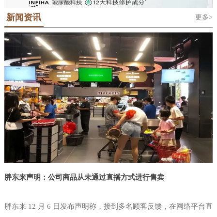
地位的科隆世界食品博览会Anuga，科隆
对于那些需要了解最新的行业趋势和最佳
是法语“Salon International De L'Alimentation”的缩写，中文意思是国际
潮屡创新高。该展会的主办单位中国台湾对外贸易发展协会(简称外贸
国际糖果及休闲食品展ISM和泰国国际食
新闻资讯
更多>
食品展览会，“西雅”是SIAL的中文音译名称。SIAL 品牌于1964年在法
实践的人来说，这是必须参加的活动。在
协会或贸协)由中国台湾省经济部于结合民间工商团体设立之公益性财
品展Anuga Asia-Thaifex等覆盖食品贸易
国巴黎创立，是全球前五大展会主办集团——法国高美艾博展览集团
团法人，以协助业者拓展对外贸易。目前，本会拥有600多位训练有素
为期三天的美国拉斯维加斯零售展览会
和食品制造技术全产业链的贸易展览会。
自有品牌。SIAL全球系列食品展。2000年将SIAL西雅展引进中国举
的贸易专才，除台北总部外，设有新竹、台中、台南及高雄等4个办事
NGA中，独立零售商便利店和批发商，
世界食品（深圳）博览会将在Anuga的全
办。在近60年的国际品牌沉淀和24年的中国市场深耕中，SIAL中国系
处和遍布全球近50个驻外据点，另相继设立中国台湾贸易中心、台北
零售业高管，CPG制造商和服务聚集在一
列国际食品展孕育了SIAL西雅展（上海）和SIAL西雅展（深圳）两大
世界贸易中心等姐妹机构，形成完整的贸易服务网，是业者
球战略指导下升级品牌——Anuga Select
起，提供了无与伦比的学习，参与，共
食饮展览。SIAL西雅展（上海）已经成为“SIAL世界三大食品展之
China将正式落地中国大湾区。Anuga科
一”。SIAL西雅展（深圳）也将以“SIAL世界展会对话世界地标”为定
享，网络和创新的机会。全国杂货商协会
隆世界食品博览会创立于1919年，已经
位，吸引全球目光定位粤港
是唯一专门致力于独立杂货商需求的行业
成
协会。考虑到当今瞬息万变的市场和食品
零售业中不断发展的创新进步，NGA
Show是必须参加的盛会。这是店铺商唯
一为零售店面设计的活动，您的80
胖东来声明：公司商品从未通过直播方式进行售卖
胖东来 12 月 6 日发布声明称，接到多名顾客反馈，在网络平台直