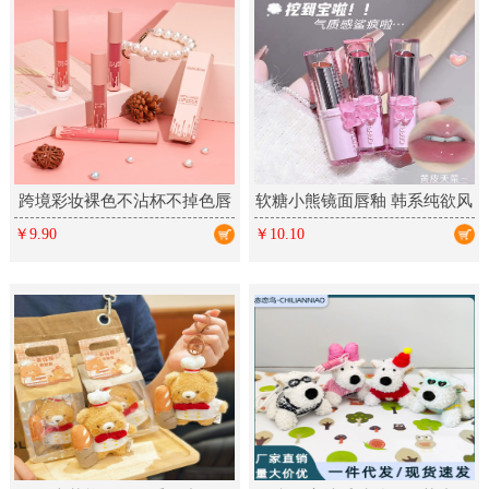
跨境彩妆裸色不沾杯不掉色唇
软糖小熊镜面唇釉 韩系纯欲风
釉 丝绒哑光雾面多色唇彩
春夏显白少女彩妆口红美妆
￥9.90
￥10.10