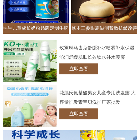
学生儿童成长奶粉贴牌定制牛脾
修本三参眼霜滋润紧致抗皱改善
肽钙铁锌调制乳粉高钙牛奶粉
黑眼圈眼袋抚纹眼部护理实体批
玫黛琳马齿苋舒缓补水喷雾补水保湿
发
沁润舒缓肌肤长效锁水补水喷雾
立即查看
花肌氏氨基酸男女儿童专用洗发露 大
容量护发素宝贝洗护厂家批发
立即查看