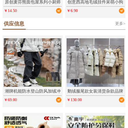
原创麦芬熊面包屋系列小厨师
创意西高地毛绒挂件呆萌小狗
毛绒钥匙扣卡通挂件可爱礼品
学生包包挂饰情侣钥匙扣毛绒
￥14.50
￥6.90
公仔饰品
供应信息
更多>
潮牌机能防水登山防风加绒冲
鹅绒服尾款女装清货杂款品牌
锋裤户外三防运动工装长裤男
折扣厂家女装走份实体直播拿
￥69.00
￥130.00
女
货批发