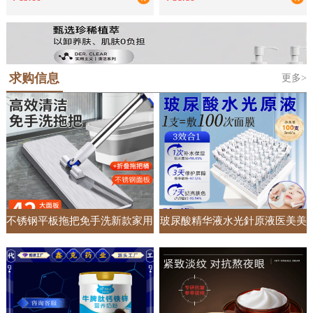
单独床罩
礼品批发
求购信息
更多>
不锈钢平板拖把免手洗新款家用
玻尿酸精华液水光針原液医美美
一拖净懒人加大加宽吸水拖地神
容院专供面部护肤套盒居家收缩
器
毛孔