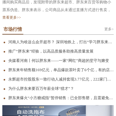
播间购买商品后，发现附带的胖东来超市、胖东来百货等购物小
票系伪造。胖东来表示，公司商品从未通过直播方式进行售卖，
也并未授权任何单位或个人开设网店、代购商品、直播卖货等行
查看更多>>
为。公司严厉谴责冒用“胖东来”名义进行的一切商业行为，也郑
市场行情
更多>
重告知正在实施上述行为的单位或个人立即停止相关行为，公司
会采取包括但不限于向行政部门举报、向平台投诉、启动诉讼等
河南人为啥这么会开超市？ 深圳地铁上，打出“学习胖东来”宣传语
必要措施，依法追究其法律责任。胖东来还曾在 11 月发文称，网
推广“胖东来”经验，以高品质服务助推高质量发展
络平台上存在大量擅自使用“胖东来”“东来”“DL’等与胖东来注册
央媒看河南丨何以胖东来——一家“网红”商超的坚守与嬗变
商标、商号相同或近似的标识进行虚假宣传、擅自在其直播画面
胖东来年销售额169亿元，单品爆款茶叶卖了6个亿，有的店只营业5小时
中使用于东来的视频切片进行带货宣传以此谋取不当利益的行
永辉超市控股股东一致行动人减持套现3.77亿元，222家门店完成胖东来模式调改
为，胖东来从未授权过任何平台、任何账号进行网络直播带货。
胖东来已累计发现侵权直播间 120 个、侵权视频超过 1.5 万条，
为什么胖东来要百万年薪全球“猎才”？
其中约 11900 条视频已完成下架处理，相关侵权账号也已全部取
胖东来爆火“小方糖戒指”暂停销售：已全部售罄，且需避免集中抢购；此前被称“1克拉钻戒平替”
证完毕。当前，胖东来正协同各网络平台与市场监管部门持续推
进处理。胖东来创始人于东来早在 2024 年底就在社交平台连发三