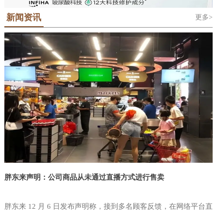
地位的科隆世界食品博览会Anuga，科隆
对于那些需要了解最新的行业趋势和最佳
是法语“Salon International De L'Alimentation”的缩写，中文意思是国际
潮屡创新高。该展会的主办单位中国台湾对外贸易发展协会(简称外贸
国际糖果及休闲食品展ISM和泰国国际食
新闻资讯
更多>
食品展览会，“西雅”是SIAL的中文音译名称。SIAL 品牌于1964年在法
实践的人来说，这是必须参加的活动。在
协会或贸协)由中国台湾省经济部于结合民间工商团体设立之公益性财
品展Anuga Asia-Thaifex等覆盖食品贸易
国巴黎创立，是全球前五大展会主办集团——法国高美艾博展览集团
团法人，以协助业者拓展对外贸易。目前，本会拥有600多位训练有素
为期三天的美国拉斯维加斯零售展览会
和食品制造技术全产业链的贸易展览会。
自有品牌。SIAL全球系列食品展。2000年将SIAL西雅展引进中国举
的贸易专才，除台北总部外，设有新竹、台中、台南及高雄等4个办事
NGA中，独立零售商便利店和批发商，
世界食品（深圳）博览会将在Anuga的全
办。在近60年的国际品牌沉淀和24年的中国市场深耕中，SIAL中国系
处和遍布全球近50个驻外据点，另相继设立中国台湾贸易中心、台北
零售业高管，CPG制造商和服务聚集在一
列国际食品展孕育了SIAL西雅展（上海）和SIAL西雅展（深圳）两大
世界贸易中心等姐妹机构，形成完整的贸易服务网，是业者
球战略指导下升级品牌——Anuga Select
起，提供了无与伦比的学习，参与，共
食饮展览。SIAL西雅展（上海）已经成为“SIAL世界三大食品展之
China将正式落地中国大湾区。Anuga科
一”。SIAL西雅展（深圳）也将以“SIAL世界展会对话世界地标”为定
享，网络和创新的机会。全国杂货商协会
隆世界食品博览会创立于1919年，已经
位，吸引全球目光定位粤港
是唯一专门致力于独立杂货商需求的行业
成
协会。考虑到当今瞬息万变的市场和食品
零售业中不断发展的创新进步，NGA
Show是必须参加的盛会。这是店铺商唯
一为零售店面设计的活动，您的80
胖东来声明：公司商品从未通过直播方式进行售卖
胖东来 12 月 6 日发布声明称，接到多名顾客反馈，在网络平台直