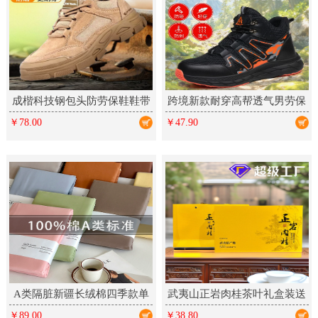
成楷科技钢包头防劳保鞋鞋带
跨境新款耐穿高帮透气男劳保
反绒皮凯夫拉中底防刺橡胶工
鞋防滑厨师轻便舒适防砸防刺
￥78.00
￥47.90
作鞋
A类隔脏新疆长绒棉四季款单
武夷山正岩肉桂茶叶礼盒装送
件床单床笠床上铺盖单品全棉
礼乌龙茶新茶大红袍岩茶高档
￥89.00
￥38.80