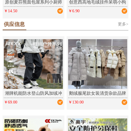
原创麦芬熊面包屋系列小厨师
创意西高地毛绒挂件呆萌小狗
毛绒钥匙扣卡通挂件可爱礼品
学生包包挂饰情侣钥匙扣毛绒
￥14.50
￥6.90
公仔饰品
供应信息
更多>
潮牌机能防水登山防风加绒冲
鹅绒服尾款女装清货杂款品牌
锋裤户外三防运动工装长裤男
折扣厂家女装走份实体直播拿
￥69.00
￥130.00
女
货批发