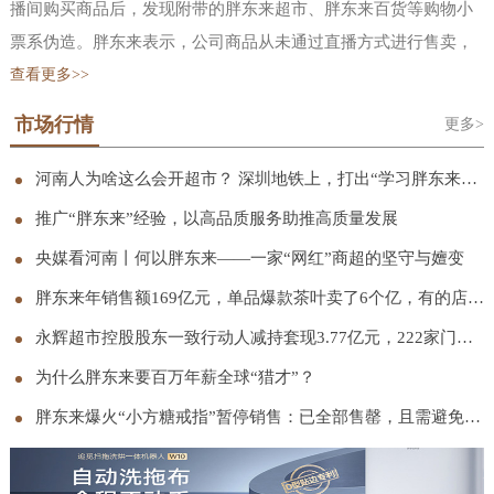
播间购买商品后，发现附带的胖东来超市、胖东来百货等购物小
票系伪造。胖东来表示，公司商品从未通过直播方式进行售卖，
也并未授权任何单位或个人开设网店、代购商品、直播卖货等行
查看更多>>
为。公司严厉谴责冒用“胖东来”名义进行的一切商业行为，也郑
市场行情
更多>
重告知正在实施上述行为的单位或个人立即停止相关行为，公司
会采取包括但不限于向行政部门举报、向平台投诉、启动诉讼等
河南人为啥这么会开超市？ 深圳地铁上，打出“学习胖东来”宣传语
必要措施，依法追究其法律责任。胖东来还曾在 11 月发文称，网
推广“胖东来”经验，以高品质服务助推高质量发展
络平台上存在大量擅自使用“胖东来”“东来”“DL’等与胖东来注册
央媒看河南丨何以胖东来——一家“网红”商超的坚守与嬗变
商标、商号相同或近似的标识进行虚假宣传、擅自在其直播画面
胖东来年销售额169亿元，单品爆款茶叶卖了6个亿，有的店只营业5小时
中使用于东来的视频切片进行带货宣传以此谋取不当利益的行
永辉超市控股股东一致行动人减持套现3.77亿元，222家门店完成胖东来模式调改
为，胖东来从未授权过任何平台、任何账号进行网络直播带货。
胖东来已累计发现侵权直播间 120 个、侵权视频超过 1.5 万条，
为什么胖东来要百万年薪全球“猎才”？
其中约 11900 条视频已完成下架处理，相关侵权账号也已全部取
胖东来爆火“小方糖戒指”暂停销售：已全部售罄，且需避免集中抢购；此前被称“1克拉钻戒平替”
证完毕。当前，胖东来正协同各网络平台与市场监管部门持续推
进处理。胖东来创始人于东来早在 2024 年底就在社交平台连发三