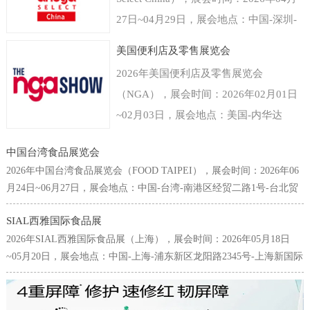
27日~04月29日，展会地点：中国-深圳-
福田区福华三路-深圳会展中心（福田
美国便利店及零售展览会
区），主办方：德国科隆展览有限公司，
2026年美国便利店及零售展览会
举办周期：一年一届，展会面积：40000
（NGA），展会时间：2026年02月01日
平米，参展观众：35000人，参展商数量
~02月03日，展会地点：美国-内华达
及参展品牌达到800家。世界食品（深
州-3911 S Koval Ln, Las Vegas, NV
圳）博览会是以深圳为中心覆盖粤港澳大
中国台湾食品展览会
89109美国-拉斯维加斯凯撒会议中心，主
湾区乃至中国华南以及东南亚国家和地区
2026年中国台湾食品展览会（FOOD TAIPEI），展会时间：2026年06
办方：Clarion Events, Inc，举办周期：一
的食品和饮料行业的国际型贸易展览会。
月24日~06月27日，展会地点：中国-台湾-南港区经贸二路1号-台北贸
年一届，展会面积：30000平米，参展观
易中心南港会展馆，主办方：台湾对外贸易发展协会(TAITRA)，举办
专注为食品饮料生产商贸易商提供来自进
众：38000人，参展商数量及参展品牌达
SIAL西雅国际食品展
周期：一年一届，展会面积：25000平米，参展观众：65000人，参展
口经销、代理、商超、新零售、餐饮及团
2026年SIAL西雅国际食品展（上海），展会时间：2026年05月18日
到700家。美国拉斯维加斯便利店及零售
商数量及参展品牌达到1642家。台北国际食品展为中国台湾规模最
膳等渠道专业人群，面向流通与餐饮市场
~05月20日，展会地点：中国-上海-浦东新区龙阳路2345号-上海新国际
大、也是最为国际化的食品专业采购展览会，每年6月皆吸引了许多來
展览会NGA是唯一一个专门围绕商铺店
全渠道。科隆国际展览公司作为世界领先
博览中心，主办方：高美艾博展览集团、北京爱博西雅展览有限公
自国內外的专业买主前来台采购参观，堪称亚洲不可错过的食品盛
面为主题的展览，由国家零售商协会
的展会组织者拥有全球食品行业展览领先
司、中国商业联合会，举办周期：一年一届，展会面积：200000平
会，亦为全球华人食品业界不容缺席的年度场合。本展2012年起，首
（National Grocers Association）举办，
米，参展观众：180000人，参展商数量及参展品牌达到5000家。SIAL
次扩增世贸一馆展区，联合原有之南港展馆展区，展览规模与来访人