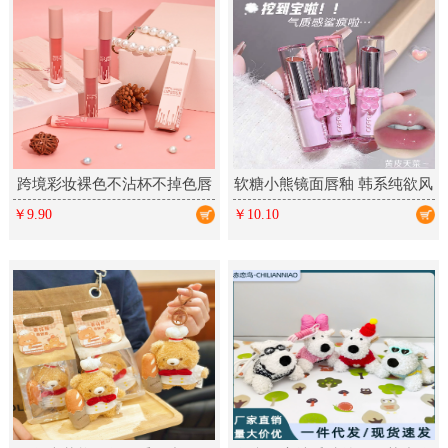
跨境彩妆裸色不沾杯不掉色唇
软糖小熊镜面唇釉 韩系纯欲风
釉 丝绒哑光雾面多色唇彩
春夏显白少女彩妆口红美妆
￥9.90
￥10.10