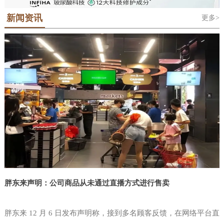
地位的科隆世界食品博览会Anuga，科隆
对于那些需要了解最新的行业趋势和最佳
是法语“Salon International De L'Alimentation”的缩写，中文意思是国际
潮屡创新高。该展会的主办单位中国台湾对外贸易发展协会(简称外贸
国际糖果及休闲食品展ISM和泰国国际食
新闻资讯
更多>
食品展览会，“西雅”是SIAL的中文音译名称。SIAL 品牌于1964年在法
实践的人来说，这是必须参加的活动。在
协会或贸协)由中国台湾省经济部于结合民间工商团体设立之公益性财
品展Anuga Asia-Thaifex等覆盖食品贸易
国巴黎创立，是全球前五大展会主办集团——法国高美艾博展览集团
团法人，以协助业者拓展对外贸易。目前，本会拥有600多位训练有素
为期三天的美国拉斯维加斯零售展览会
和食品制造技术全产业链的贸易展览会。
自有品牌。SIAL全球系列食品展。2000年将SIAL西雅展引进中国举
的贸易专才，除台北总部外，设有新竹、台中、台南及高雄等4个办事
NGA中，独立零售商便利店和批发商，
世界食品（深圳）博览会将在Anuga的全
办。在近60年的国际品牌沉淀和24年的中国市场深耕中，SIAL中国系
处和遍布全球近50个驻外据点，另相继设立中国台湾贸易中心、台北
零售业高管，CPG制造商和服务聚集在一
列国际食品展孕育了SIAL西雅展（上海）和SIAL西雅展（深圳）两大
世界贸易中心等姐妹机构，形成完整的贸易服务网，是业者
球战略指导下升级品牌——Anuga Select
起，提供了无与伦比的学习，参与，共
食饮展览。SIAL西雅展（上海）已经成为“SIAL世界三大食品展之
China将正式落地中国大湾区。Anuga科
一”。SIAL西雅展（深圳）也将以“SIAL世界展会对话世界地标”为定
享，网络和创新的机会。全国杂货商协会
隆世界食品博览会创立于1919年，已经
位，吸引全球目光定位粤港
是唯一专门致力于独立杂货商需求的行业
成
协会。考虑到当今瞬息万变的市场和食品
零售业中不断发展的创新进步，NGA
Show是必须参加的盛会。这是店铺商唯
一为零售店面设计的活动，您的80
胖东来声明：公司商品从未通过直播方式进行售卖
胖东来 12 月 6 日发布声明称，接到多名顾客反馈，在网络平台直