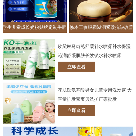
学生儿童成长奶粉贴牌定制牛脾
修本三参眼霜滋润紧致抗皱改善
肽钙铁锌调制乳粉高钙牛奶粉
黑眼圈眼袋抚纹眼部护理实体批
玫黛琳马齿苋舒缓补水喷雾补水保湿
发
沁润舒缓肌肤长效锁水补水喷雾
立即查看
花肌氏氨基酸男女儿童专用洗发露 大
容量护发素宝贝洗护厂家批发
立即查看