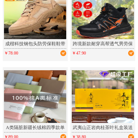
成楷科技钢包头防劳保鞋鞋带
跨境新款耐穿高帮透气男劳保
反绒皮凯夫拉中底防刺橡胶工
鞋防滑厨师轻便舒适防砸防刺
￥78.00
￥47.90
作鞋
A类隔脏新疆长绒棉四季款单
武夷山正岩肉桂茶叶礼盒装送
件床单床笠床上铺盖单品全棉
礼乌龙茶新茶大红袍岩茶高档
￥89.00
￥38.80