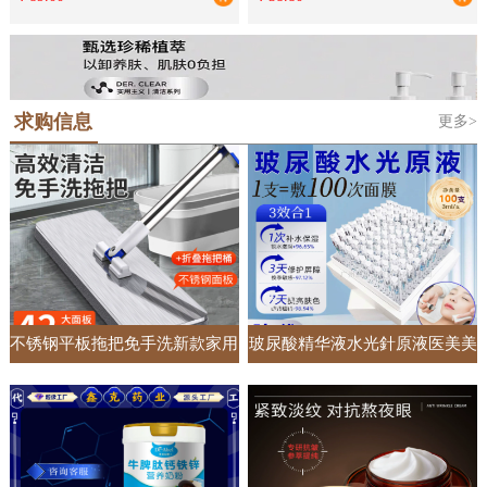
单独床罩
礼品批发
求购信息
更多>
不锈钢平板拖把免手洗新款家用
玻尿酸精华液水光針原液医美美
一拖净懒人加大加宽吸水拖地神
容院专供面部护肤套盒居家收缩
器
毛孔