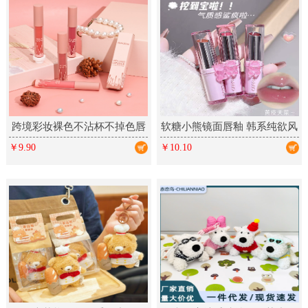
跨境彩妆裸色不沾杯不掉色唇
软糖小熊镜面唇釉 韩系纯欲风
釉 丝绒哑光雾面多色唇彩
春夏显白少女彩妆口红美妆
￥9.90
￥10.10