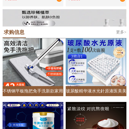
单独床罩
礼品批发
求购信息
更多>
不锈钢平板拖把免手洗新款家用
玻尿酸精华液水光針原液医美美
一拖净懒人加大加宽吸水拖地神
容院专供面部护肤套盒居家收缩
器
毛孔