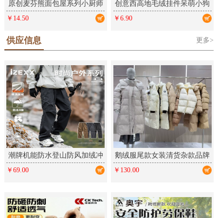
原创麦芬熊面包屋系列小厨师
创意西高地毛绒挂件呆萌小狗
毛绒钥匙扣卡通挂件可爱礼品
学生包包挂饰情侣钥匙扣毛绒
￥14.50
￥6.90
公仔饰品
供应信息
更多>
潮牌机能防水登山防风加绒冲
鹅绒服尾款女装清货杂款品牌
锋裤户外三防运动工装长裤男
折扣厂家女装走份实体直播拿
￥69.00
￥130.00
女
货批发