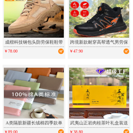
成楷科技钢包头防劳保鞋鞋带
跨境新款耐穿高帮透气男劳保
反绒皮凯夫拉中底防刺橡胶工
鞋防滑厨师轻便舒适防砸防刺
￥78.00
￥47.90
作鞋
A类隔脏新疆长绒棉四季款单
武夷山正岩肉桂茶叶礼盒装送
件床单床笠床上铺盖单品全棉
礼乌龙茶新茶大红袍岩茶高档
￥89.00
￥38.80