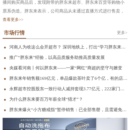
播间购买商品后，发现附带的胖东来超市、胖东来百货等购物小
票系伪造。胖东来表示，公司商品从未通过直播方式进行售卖，
也并未授权任何单位或个人开设网店、代购商品、直播卖货等行
查看更多>>
为。公司严厉谴责冒用“胖东来”名义进行的一切商业行为，也郑
市场行情
更多>
重告知正在实施上述行为的单位或个人立即停止相关行为，公司
会采取包括但不限于向行政部门举报、向平台投诉、启动诉讼等
河南人为啥这么会开超市？ 深圳地铁上，打出“学习胖东来”宣传语
必要措施，依法追究其法律责任。胖东来还曾在 11 月发文称，网
推广“胖东来”经验，以高品质服务助推高质量发展
络平台上存在大量擅自使用“胖东来”“东来”“DL’等与胖东来注册
央媒看河南丨何以胖东来——一家“网红”商超的坚守与嬗变
商标、商号相同或近似的标识进行虚假宣传、擅自在其直播画面
胖东来年销售额169亿元，单品爆款茶叶卖了6个亿，有的店只营业5小时
中使用于东来的视频切片进行带货宣传以此谋取不当利益的行
永辉超市控股股东一致行动人减持套现3.77亿元，222家门店完成胖东来模式调改
为，胖东来从未授权过任何平台、任何账号进行网络直播带货。
胖东来已累计发现侵权直播间 120 个、侵权视频超过 1.5 万条，
为什么胖东来要百万年薪全球“猎才”？
其中约 11900 条视频已完成下架处理，相关侵权账号也已全部取
胖东来爆火“小方糖戒指”暂停销售：已全部售罄，且需避免集中抢购；此前被称“1克拉钻戒平替”
证完毕。当前，胖东来正协同各网络平台与市场监管部门持续推
进处理。胖东来创始人于东来早在 2024 年底就在社交平台连发三