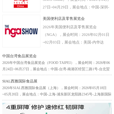
27日~04月29日，展会地点：中国-深圳-
福田区福华三路-深圳会展中心（福田
美国便利店及零售展览会
区），主办方：德国科隆展览有限公司，
2026年美国便利店及零售展览会
举办周期：一年一届，展会面积：40000
（NGA），展会时间：2026年02月01日
平米，参展观众：35000人，参展商数量
~02月03日，展会地点：美国-内华达
及参展品牌达到800家。世界食品（深
州-3911 S Koval Ln, Las Vegas, NV
圳）博览会是以深圳为中心覆盖粤港澳大
中国台湾食品展览会
89109美国-拉斯维加斯凯撒会议中心，主
湾区乃至中国华南以及东南亚国家和地区
2026年中国台湾食品展览会（FOOD TAIPEI），展会时间：2026年06
办方：Clarion Events, Inc，举办周期：一
的食品和饮料行业的国际型贸易展览会。
月24日~06月27日，展会地点：中国-台湾-南港区经贸二路1号-台北贸
年一届，展会面积：30000平米，参展观
易中心南港会展馆，主办方：台湾对外贸易发展协会(TAITRA)，举办
专注为食品饮料生产商贸易商提供来自进
众：38000人，参展商数量及参展品牌达
SIAL西雅国际食品展
周期：一年一届，展会面积：25000平米，参展观众：65000人，参展
口经销、代理、商超、新零售、餐饮及团
2026年SIAL西雅国际食品展（上海），展会时间：2026年05月18日
到700家。美国拉斯维加斯便利店及零售
商数量及参展品牌达到1642家。台北国际食品展为中国台湾规模最
膳等渠道专业人群，面向流通与餐饮市场
~05月20日，展会地点：中国-上海-浦东新区龙阳路2345号-上海新国际
大、也是最为国际化的食品专业采购展览会，每年6月皆吸引了许多來
展览会NGA是唯一一个专门围绕商铺店
全渠道。科隆国际展览公司作为世界领先
博览中心，主办方：高美艾博展览集团、北京爱博西雅展览有限公
自国內外的专业买主前来台采购参观，堪称亚洲不可错过的食品盛
面为主题的展览，由国家零售商协会
的展会组织者拥有全球食品行业展览领先
司、中国商业联合会，举办周期：一年一届，展会面积：200000平
会，亦为全球华人食品业界不容缺席的年度场合。本展2012年起，首
（National Grocers Association）举办，
米，参展观众：180000人，参展商数量及参展品牌达到5000家。SIAL
次扩增世贸一馆展区，联合原有之南港展馆展区，展览规模与来访人