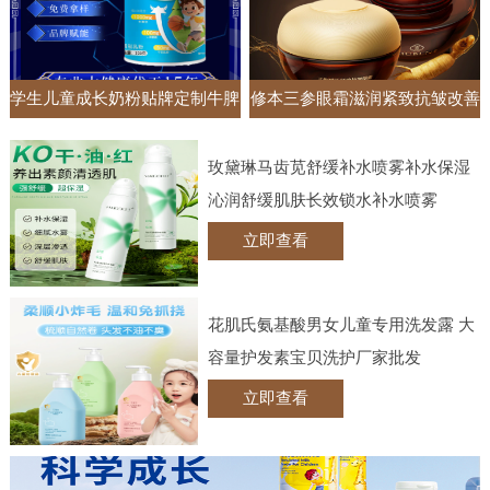
学生儿童成长奶粉贴牌定制牛脾
修本三参眼霜滋润紧致抗皱改善
肽钙铁锌调制乳粉高钙牛奶粉
黑眼圈眼袋抚纹眼部护理实体批
玫黛琳马齿苋舒缓补水喷雾补水保湿
发
沁润舒缓肌肤长效锁水补水喷雾
立即查看
花肌氏氨基酸男女儿童专用洗发露 大
容量护发素宝贝洗护厂家批发
立即查看