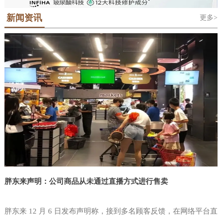
地位的科隆世界食品博览会Anuga，科隆
对于那些需要了解最新的行业趋势和最佳
是法语“Salon International De L'Alimentation”的缩写，中文意思是国际
潮屡创新高。该展会的主办单位中国台湾对外贸易发展协会(简称外贸
国际糖果及休闲食品展ISM和泰国国际食
新闻资讯
更多>
食品展览会，“西雅”是SIAL的中文音译名称。SIAL 品牌于1964年在法
实践的人来说，这是必须参加的活动。在
协会或贸协)由中国台湾省经济部于结合民间工商团体设立之公益性财
品展Anuga Asia-Thaifex等覆盖食品贸易
国巴黎创立，是全球前五大展会主办集团——法国高美艾博展览集团
团法人，以协助业者拓展对外贸易。目前，本会拥有600多位训练有素
为期三天的美国拉斯维加斯零售展览会
和食品制造技术全产业链的贸易展览会。
自有品牌。SIAL全球系列食品展。2000年将SIAL西雅展引进中国举
的贸易专才，除台北总部外，设有新竹、台中、台南及高雄等4个办事
NGA中，独立零售商便利店和批发商，
世界食品（深圳）博览会将在Anuga的全
办。在近60年的国际品牌沉淀和24年的中国市场深耕中，SIAL中国系
处和遍布全球近50个驻外据点，另相继设立中国台湾贸易中心、台北
零售业高管，CPG制造商和服务聚集在一
列国际食品展孕育了SIAL西雅展（上海）和SIAL西雅展（深圳）两大
世界贸易中心等姐妹机构，形成完整的贸易服务网，是业者
球战略指导下升级品牌——Anuga Select
起，提供了无与伦比的学习，参与，共
食饮展览。SIAL西雅展（上海）已经成为“SIAL世界三大食品展之
China将正式落地中国大湾区。Anuga科
一”。SIAL西雅展（深圳）也将以“SIAL世界展会对话世界地标”为定
享，网络和创新的机会。全国杂货商协会
隆世界食品博览会创立于1919年，已经
位，吸引全球目光定位粤港
是唯一专门致力于独立杂货商需求的行业
成
协会。考虑到当今瞬息万变的市场和食品
零售业中不断发展的创新进步，NGA
Show是必须参加的盛会。这是店铺商唯
一为零售店面设计的活动，您的80
胖东来声明：公司商品从未通过直播方式进行售卖
胖东来 12 月 6 日发布声明称，接到多名顾客反馈，在网络平台直