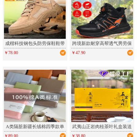
成楷科技钢包头防劳保鞋鞋带
跨境新款耐穿高帮透气男劳保
反绒皮凯夫拉中底防刺橡胶工
鞋防滑厨师轻便舒适防砸防刺
￥78.00
￥47.90
作鞋
A类隔脏新疆长绒棉四季款单
武夷山正岩肉桂茶叶礼盒装送
件床单床笠床上铺盖单品全棉
礼乌龙茶新茶大红袍岩茶高档
￥89.00
￥38.80