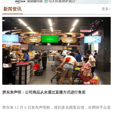
地位的科隆世界食品博览会Anuga，科隆
对于那些需要了解最新的行业趋势和最佳
是法语“Salon International De L'Alimentation”的缩写，中文意思是国际
潮屡创新高。该展会的主办单位中国台湾对外贸易发展协会(简称外贸
国际糖果及休闲食品展ISM和泰国国际食
新闻资讯
更多>
食品展览会，“西雅”是SIAL的中文音译名称。SIAL 品牌于1964年在法
实践的人来说，这是必须参加的活动。在
协会或贸协)由中国台湾省经济部于结合民间工商团体设立之公益性财
品展Anuga Asia-Thaifex等覆盖食品贸易
国巴黎创立，是全球前五大展会主办集团——法国高美艾博展览集团
团法人，以协助业者拓展对外贸易。目前，本会拥有600多位训练有素
为期三天的美国拉斯维加斯零售展览会
和食品制造技术全产业链的贸易展览会。
自有品牌。SIAL全球系列食品展。2000年将SIAL西雅展引进中国举
的贸易专才，除台北总部外，设有新竹、台中、台南及高雄等4个办事
NGA中，独立零售商便利店和批发商，
世界食品（深圳）博览会将在Anuga的全
办。在近60年的国际品牌沉淀和24年的中国市场深耕中，SIAL中国系
处和遍布全球近50个驻外据点，另相继设立中国台湾贸易中心、台北
零售业高管，CPG制造商和服务聚集在一
列国际食品展孕育了SIAL西雅展（上海）和SIAL西雅展（深圳）两大
世界贸易中心等姐妹机构，形成完整的贸易服务网，是业者
球战略指导下升级品牌——Anuga Select
起，提供了无与伦比的学习，参与，共
食饮展览。SIAL西雅展（上海）已经成为“SIAL世界三大食品展之
China将正式落地中国大湾区。Anuga科
一”。SIAL西雅展（深圳）也将以“SIAL世界展会对话世界地标”为定
享，网络和创新的机会。全国杂货商协会
隆世界食品博览会创立于1919年，已经
位，吸引全球目光定位粤港
是唯一专门致力于独立杂货商需求的行业
成
协会。考虑到当今瞬息万变的市场和食品
零售业中不断发展的创新进步，NGA
Show是必须参加的盛会。这是店铺商唯
一为零售店面设计的活动，您的80
胖东来声明：公司商品从未通过直播方式进行售卖
胖东来 12 月 6 日发布声明称，接到多名顾客反馈，在网络平台直