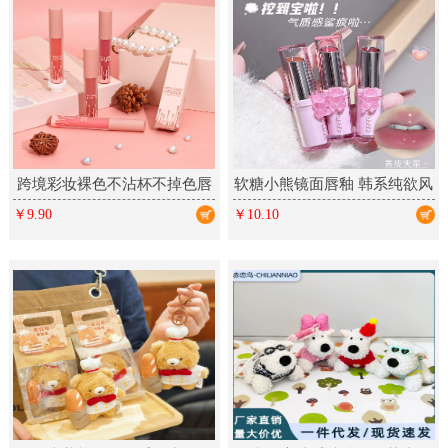
跨境彩妆裸色不沾杯不掉色唇
软糖小熊镜面唇釉 韩系纯欲风
釉 丝绒哑光雾面多色唇彩
春夏显白少女彩妆口红美妆
￥9.90
￥10.10