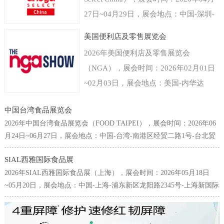
27日~04月29日，展会地点：中国-深圳-
福田区福华三路-深圳会展中心（福田
美国便利店及零售展览会
区），主办方：德国科隆展览有限公司，
2026年美国便利店及零售展览会
举办周期：一年一届，展会面积：40000
（NGA），展会时间：2026年02月01日
平米，参展观众：35000人，参展商数量
~02月03日，展会地点：美国-内华达
及参展品牌达到800家。世界食品（深
州-3911 S Koval Ln, Las Vegas, NV
圳）博览会是以深圳为中心覆盖粤港澳大
中国台湾食品展览会
89109美国-拉斯维加斯凯撒会议中心，主
湾区乃至中国华南以及东南亚国家和地区
2026年中国台湾食品展览会（FOOD TAIPEI），展会时间：2026年06
办方：Clarion Events, Inc，举办周期：一
的食品和饮料行业的国际型贸易展览会。
月24日~06月27日，展会地点：中国-台湾-南港区经贸二路1号-台北贸
年一届，展会面积：30000平米，参展观
易中心南港会展馆，主办方：台湾对外贸易发展协会(TAITRA)，举办
专注为食品饮料生产商贸易商提供来自进
众：38000人，参展商数量及参展品牌达
SIAL西雅国际食品展
周期：一年一届，展会面积：25000平米，参展观众：65000人，参展
口经销、代理、商超、新零售、餐饮及团
2026年SIAL西雅国际食品展（上海），展会时间：2026年05月18日
到700家。美国拉斯维加斯便利店及零售
商数量及参展品牌达到1642家。台北国际食品展为中国台湾规模最
膳等渠道专业人群，面向流通与餐饮市场
~05月20日，展会地点：中国-上海-浦东新区龙阳路2345号-上海新国际
大、也是最为国际化的食品专业采购展览会，每年6月皆吸引了许多來
展览会NGA是唯一一个专门围绕商铺店
全渠道。科隆国际展览公司作为世界领先
博览中心，主办方：高美艾博展览集团、北京爱博西雅展览有限公
自国內外的专业买主前来台采购参观，堪称亚洲不可错过的食品盛
面为主题的展览，由国家零售商协会
的展会组织者拥有全球食品行业展览领先
司、中国商业联合会，举办周期：一年一届，展会面积：200000平
会，亦为全球华人食品业界不容缺席的年度场合。本展2012年起，首
（National Grocers Association）举办，
米，参展观众：180000人，参展商数量及参展品牌达到5000家。SIAL
次扩增世贸一馆展区，联合原有之南港展馆展区，展览规模与来访人