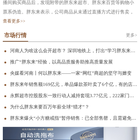
播间购买商品后，发现附带的胖东来超市、胖东来百货等购物小
票系伪造。胖东来表示，公司商品从未通过直播方式进行售卖，
也并未授权任何单位或个人开设网店、代购商品、直播卖货等行
查看更多>>
为。公司严厉谴责冒用“胖东来”名义进行的一切商业行为，也郑
市场行情
更多>
重告知正在实施上述行为的单位或个人立即停止相关行为，公司
会采取包括但不限于向行政部门举报、向平台投诉、启动诉讼等
河南人为啥这么会开超市？ 深圳地铁上，打出“学习胖东来”宣传语
必要措施，依法追究其法律责任。胖东来还曾在 11 月发文称，网
推广“胖东来”经验，以高品质服务助推高质量发展
络平台上存在大量擅自使用“胖东来”“东来”“DL’等与胖东来注册
央媒看河南丨何以胖东来——一家“网红”商超的坚守与嬗变
商标、商号相同或近似的标识进行虚假宣传、擅自在其直播画面
胖东来年销售额169亿元，单品爆款茶叶卖了6个亿，有的店只营业5小时
中使用于东来的视频切片进行带货宣传以此谋取不当利益的行
永辉超市控股股东一致行动人减持套现3.77亿元，222家门店完成胖东来模式调改
为，胖东来从未授权过任何平台、任何账号进行网络直播带货。
胖东来已累计发现侵权直播间 120 个、侵权视频超过 1.5 万条，
为什么胖东来要百万年薪全球“猎才”？
其中约 11900 条视频已完成下架处理，相关侵权账号也已全部取
胖东来爆火“小方糖戒指”暂停销售：已全部售罄，且需避免集中抢购；此前被称“1克拉钻戒平替”
证完毕。当前，胖东来正协同各网络平台与市场监管部门持续推
进处理。胖东来创始人于东来早在 2024 年底就在社交平台连发三