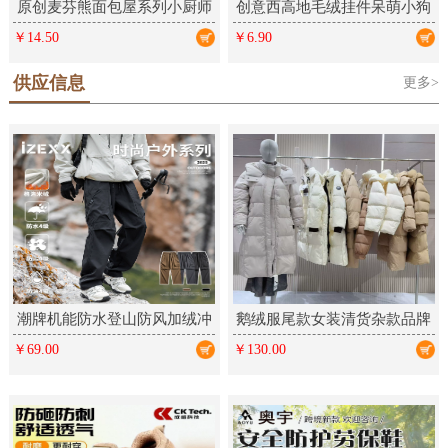
原创麦芬熊面包屋系列小厨师
创意西高地毛绒挂件呆萌小狗
毛绒钥匙扣卡通挂件可爱礼品
学生包包挂饰情侣钥匙扣毛绒
￥14.50
￥6.90
公仔饰品
供应信息
更多>
潮牌机能防水登山防风加绒冲
鹅绒服尾款女装清货杂款品牌
锋裤户外三防运动工装长裤男
折扣厂家女装走份实体直播拿
￥69.00
￥130.00
女
货批发