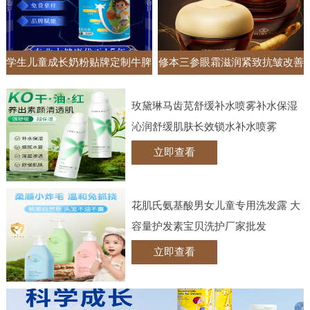
学生儿童成长奶粉贴牌定制牛脾
修本三参眼霜滋润紧致抗皱改善
肽钙铁锌调制乳粉高钙牛奶粉
黑眼圈眼袋抚纹眼部护理实体批
玫黛琳马齿苋舒缓补水喷雾补水保湿
发
沁润舒缓肌肤长效锁水补水喷雾
立即查看
花肌氏氨基酸男女儿童专用洗发露 大
容量护发素宝贝洗护厂家批发
立即查看