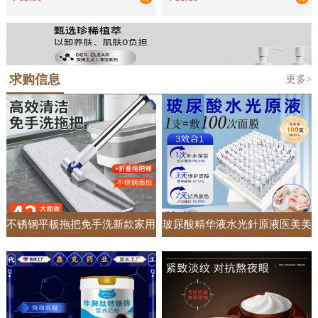
单独床罩
礼品批发
求购信息
更多>
不锈钢平板拖把免手洗新款家用
玻尿酸精华液水光針原液医美美
一拖净懒人加大加宽吸水拖地神
容院专供面部护肤套盒居家收缩
器
毛孔