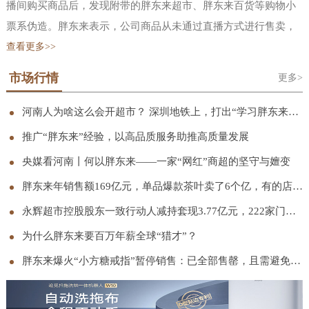
播间购买商品后，发现附带的胖东来超市、胖东来百货等购物小
票系伪造。胖东来表示，公司商品从未通过直播方式进行售卖，
也并未授权任何单位或个人开设网店、代购商品、直播卖货等行
查看更多>>
为。公司严厉谴责冒用“胖东来”名义进行的一切商业行为，也郑
市场行情
更多>
重告知正在实施上述行为的单位或个人立即停止相关行为，公司
会采取包括但不限于向行政部门举报、向平台投诉、启动诉讼等
河南人为啥这么会开超市？ 深圳地铁上，打出“学习胖东来”宣传语
必要措施，依法追究其法律责任。胖东来还曾在 11 月发文称，网
推广“胖东来”经验，以高品质服务助推高质量发展
络平台上存在大量擅自使用“胖东来”“东来”“DL’等与胖东来注册
央媒看河南丨何以胖东来——一家“网红”商超的坚守与嬗变
商标、商号相同或近似的标识进行虚假宣传、擅自在其直播画面
胖东来年销售额169亿元，单品爆款茶叶卖了6个亿，有的店只营业5小时
中使用于东来的视频切片进行带货宣传以此谋取不当利益的行
永辉超市控股股东一致行动人减持套现3.77亿元，222家门店完成胖东来模式调改
为，胖东来从未授权过任何平台、任何账号进行网络直播带货。
胖东来已累计发现侵权直播间 120 个、侵权视频超过 1.5 万条，
为什么胖东来要百万年薪全球“猎才”？
其中约 11900 条视频已完成下架处理，相关侵权账号也已全部取
胖东来爆火“小方糖戒指”暂停销售：已全部售罄，且需避免集中抢购；此前被称“1克拉钻戒平替”
证完毕。当前，胖东来正协同各网络平台与市场监管部门持续推
进处理。胖东来创始人于东来早在 2024 年底就在社交平台连发三