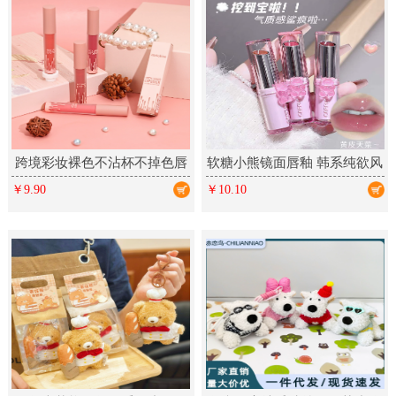
跨境彩妆裸色不沾杯不掉色唇
软糖小熊镜面唇釉 韩系纯欲风
釉 丝绒哑光雾面多色唇彩
春夏显白少女彩妆口红美妆
￥9.90
￥10.10