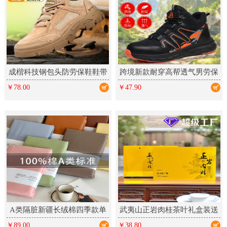
成楷科技钢包头防劳保鞋鞋带
跨境新款耐穿高帮透气男劳保
反绒皮凯夫拉中底防刺橡胶工
鞋防滑厨师轻便舒适防砸防刺
￥78.00
￥47.90
作鞋
A类隔脏新疆长绒棉四季款单
武夷山正岩肉桂茶叶礼盒装送
件床单床笠床上铺盖单品全棉
礼乌龙茶新茶大红袍岩茶高档
￥89.00
￥38.80