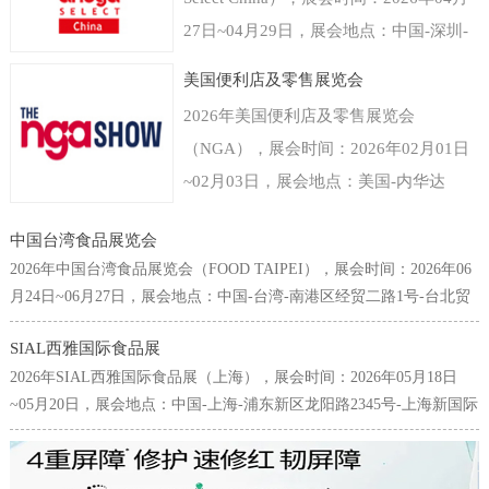
27日~04月29日，展会地点：中国-深圳-
福田区福华三路-深圳会展中心（福田
美国便利店及零售展览会
区），主办方：德国科隆展览有限公司，
2026年美国便利店及零售展览会
举办周期：一年一届，展会面积：40000
（NGA），展会时间：2026年02月01日
平米，参展观众：35000人，参展商数量
~02月03日，展会地点：美国-内华达
及参展品牌达到800家。世界食品（深
州-3911 S Koval Ln, Las Vegas, NV
圳）博览会是以深圳为中心覆盖粤港澳大
中国台湾食品展览会
89109美国-拉斯维加斯凯撒会议中心，主
湾区乃至中国华南以及东南亚国家和地区
2026年中国台湾食品展览会（FOOD TAIPEI），展会时间：2026年06
办方：Clarion Events, Inc，举办周期：一
的食品和饮料行业的国际型贸易展览会。
月24日~06月27日，展会地点：中国-台湾-南港区经贸二路1号-台北贸
年一届，展会面积：30000平米，参展观
易中心南港会展馆，主办方：台湾对外贸易发展协会(TAITRA)，举办
专注为食品饮料生产商贸易商提供来自进
众：38000人，参展商数量及参展品牌达
SIAL西雅国际食品展
周期：一年一届，展会面积：25000平米，参展观众：65000人，参展
口经销、代理、商超、新零售、餐饮及团
2026年SIAL西雅国际食品展（上海），展会时间：2026年05月18日
到700家。美国拉斯维加斯便利店及零售
商数量及参展品牌达到1642家。台北国际食品展为中国台湾规模最
膳等渠道专业人群，面向流通与餐饮市场
~05月20日，展会地点：中国-上海-浦东新区龙阳路2345号-上海新国际
大、也是最为国际化的食品专业采购展览会，每年6月皆吸引了许多來
展览会NGA是唯一一个专门围绕商铺店
全渠道。科隆国际展览公司作为世界领先
博览中心，主办方：高美艾博展览集团、北京爱博西雅展览有限公
自国內外的专业买主前来台采购参观，堪称亚洲不可错过的食品盛
面为主题的展览，由国家零售商协会
的展会组织者拥有全球食品行业展览领先
司、中国商业联合会，举办周期：一年一届，展会面积：200000平
会，亦为全球华人食品业界不容缺席的年度场合。本展2012年起，首
（National Grocers Association）举办，
米，参展观众：180000人，参展商数量及参展品牌达到5000家。SIAL
次扩增世贸一馆展区，联合原有之南港展馆展区，展览规模与来访人