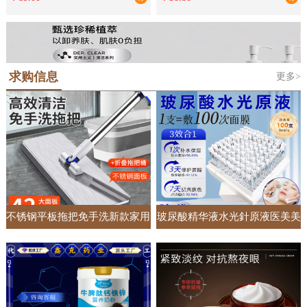
单独床罩
礼品批发
求购信息
更多>
不锈钢平板拖把免手洗新款家用
玻尿酸精华液水光針原液医美美
一拖净懒人加大加宽吸水拖地神
容院专供面部护肤套盒居家收缩
器
毛孔