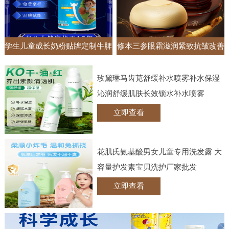
学生儿童成长奶粉贴牌定制牛脾
修本三参眼霜滋润紧致抗皱改善
肽钙铁锌调制乳粉高钙牛奶粉
黑眼圈眼袋抚纹眼部护理实体批
玫黛琳马齿苋舒缓补水喷雾补水保湿
发
沁润舒缓肌肤长效锁水补水喷雾
立即查看
花肌氏氨基酸男女儿童专用洗发露 大
容量护发素宝贝洗护厂家批发
立即查看