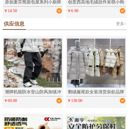
原创麦芬熊面包屋系列小厨师
创意西高地毛绒挂件呆萌小狗
毛绒钥匙扣卡通挂件可爱礼品
学生包包挂饰情侣钥匙扣毛绒
￥14.50
￥6.90
公仔饰品
供应信息
更多>
潮牌机能防水登山防风加绒冲
鹅绒服尾款女装清货杂款品牌
锋裤户外三防运动工装长裤男
折扣厂家女装走份实体直播拿
￥69.00
￥130.00
女
货批发